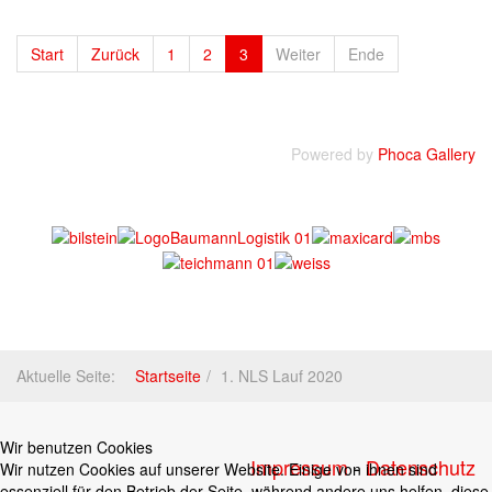
Start
Zurück
1
2
3
Weiter
Ende
Powered by
Phoca Gallery
Aktuelle Seite:
Startseite
1. NLS Lauf 2020
Wir benutzen Cookies
Impressum
-
Datenschutz
Wir nutzen Cookies auf unserer Website. Einige von ihnen sind
essenziell für den Betrieb der Seite, während andere uns helfen, diese