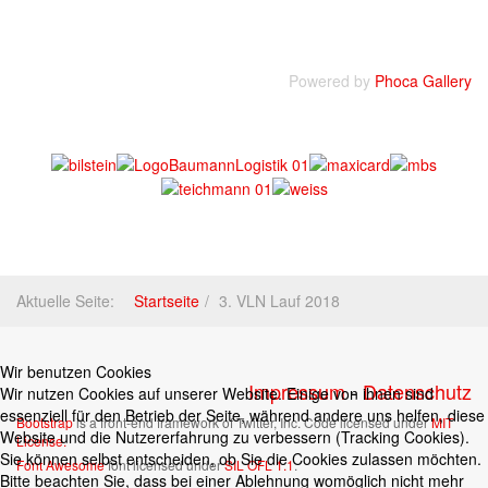
Powered by
Phoca Gallery
Aktuelle Seite:
Startseite
3. VLN Lauf 2018
Wir benutzen Cookies
Impressum
-
Datenschutz
Wir nutzen Cookies auf unserer Website. Einige von ihnen sind
essenziell für den Betrieb der Seite, während andere uns helfen, diese
Bootstrap
is a front-end framework of Twitter, Inc. Code licensed under
MIT
Website und die Nutzererfahrung zu verbessern (Tracking Cookies).
License.
Sie können selbst entscheiden, ob Sie die Cookies zulassen möchten.
Font Awesome
font licensed under
SIL OFL 1.1
.
Bitte beachten Sie, dass bei einer Ablehnung womöglich nicht mehr